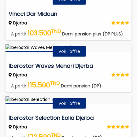
Vincci Dar Midoun
Djerba
TND
103.500
A partir
Demi pension plus (DP PLUS)
Voir l'offre
Iberostar Waves Mehari Djerba
Djerba
TND
115.500
A partir
Demi pension (DP)
Voir l'offre
Iberostar Selection Eolia Djerba
Djerba
TND