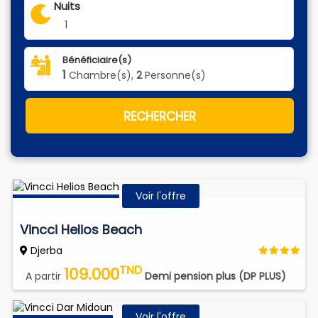
Nuits
1
Bénéficiaire(s)
1
Chambre(s),
2
Personne(s)
RECHERCHER
Voir l'offre
Vincci Helios Beach
Djerba
TND
109.000
A partir
Demi pension plus (DP PLUS)
Voir l'offre