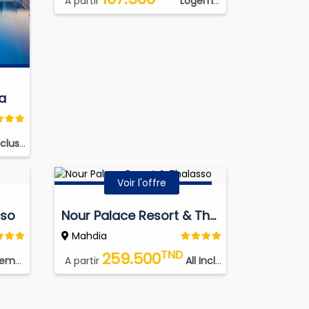
A partir
Logement Petit Déjeuner
a
e Soft Drink
Voir l'offre
sso
Nour Palace Resort & Thalasso
Mahdia
TND
259.500
it Déjeuner
A partir
All Inclusive