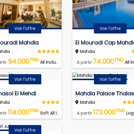
Voir l'offre
Voir l'offre
Mouradi Mahdia
El Mouradi Cap Mahdi
hdia
Mahdia
TND
TND
94.000
74.000
rtir
All Inclusive Soft Drink
A partir
All Inclusiv
Voir l'offre
Voir l'offre
masol El Mehdi
Mahdia Palace Thala
hdia
Mahdia
TND
TND
114.000
173.000
rtir
Soft All Inclusive
A partir
Logement Pet
Voir l'offre