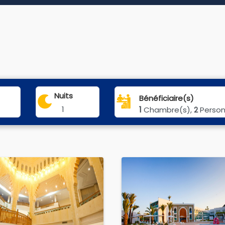
Nuits
Bénéficiaire(s)
1
1
Chambre(s),
Perso
2