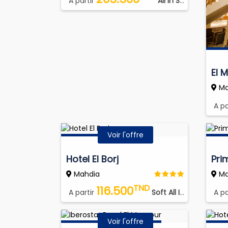
A partir
All In Soft
El 
Ma
A pa
Voir l'offre
Hotel El Borj
Pri
Mahdia
Ma
TND
116.500
A partir
Soft All Inclusive
A pa
Voir l'offre