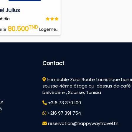
el Julius
hdia
TND
80.500
rtir
Logement Petit Déjeuner
Contact
Immeuble Zaidi Route touristique h
sousse 4éme étage au-dessus de café
belvédère , Sousse, Tunisia
ur
+216 73 370 100
py
+216 97 391 754
reservation@happywaytravel.tn