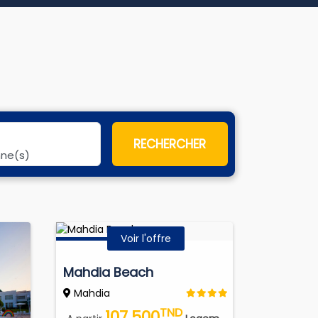
RECHERCHER
nne(s)
Voir l'offre
Mahdia Beach
Mahdia
TND
107.500