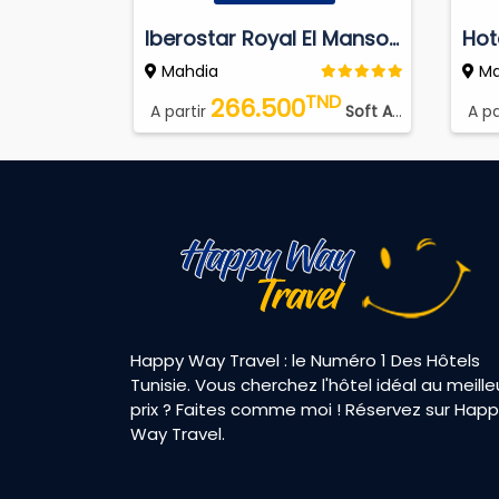
Iberostar Royal El Mansour
Hot
Mahdia
Ma
TND
266.500
A partir
Soft All Inclusive
A pa
Happy Way Travel : le Numéro 1 Des Hôtels
Tunisie. Vous cherchez l'hôtel idéal au meille
prix ? Faites comme moi ! Réservez sur Hap
Way Travel.