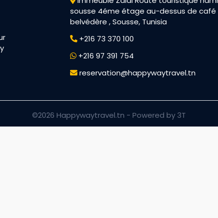
Immeuble Zaidi Route touristique h
sousse 4éme étage au-dessus de café
belvédère , Sousse, Tunisia
ur
+216 73 370 100
py
+216 97 391 754
reservation@happywaytravel.tn
©2026 Happywaytravel.tn -
Powered by 3T