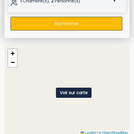
1
Chambre(s),
2
Personne(s)
Rechercher
+
−
Voir sur carte
Leaflet
|
©
OpenStreetMap