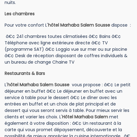
nuits.
Les chambres
Pour votre confort L'
hôtel Marhaba Salem Sousse
dispose :
â€¢ 241 chambres toutes climatisées â€¢ Bains â€¢
Téléphone avec ligne extérieure directe â€¢ TV
(programme SAT) â€¢ Loggia vue sur mer ou sur piscine
â€¢ Desk de réception disposant de coffres individuels &
un bureau de change Chaine TV
Restaurants & Bars
L'
hôtel Marhaba Salem Sousse
vous propose : â€¢ Le petit
déjeuner en buffet â€¢ Le déjeuner en buffet avec un
service à table pour le dessert â€¢ Le dîner avec les
entrées en buffet et un choix de plat principal et de
dessert qui vous seront servis à table. Pour mieux servir les
clients et varier les choix. L'
Hôtel
Marhaba Salem
met
également à votre disposition : â€¢ Un restaurant à la
carte qui vous promet dépaysement, découverte et la
possibilité de mieux apprécier la cuisine internationale . â€