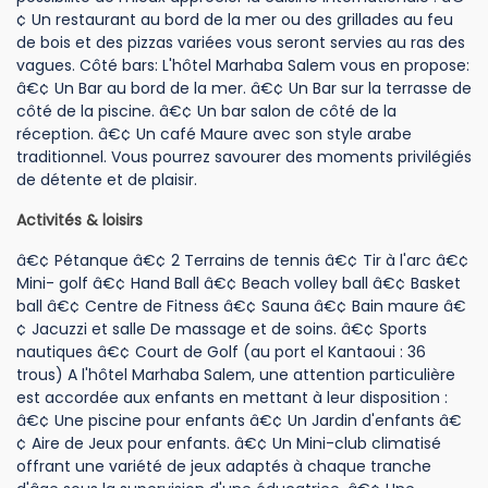
¢ Un restaurant au bord de la mer ou des grillades au feu
de bois et des pizzas variées vous seront servies au ras des
vagues. Côté bars: L'hôtel Marhaba Salem vous en propose:
â€¢ Un Bar au bord de la mer. â€¢ Un Bar sur la terrasse de
côté de la piscine. â€¢ Un bar salon de côté de la
réception. â€¢ Un café Maure avec son style arabe
traditionnel. Vous pourrez savourer des moments privilégiés
de détente et de plaisir.
Activités & loisirs
â€¢ Pétanque â€¢ 2 Terrains de tennis â€¢ Tir à l'arc â€¢
Mini- golf â€¢ Hand Ball â€¢ Beach volley ball â€¢ Basket
ball â€¢ Centre de Fitness â€¢ Sauna â€¢ Bain maure â€
¢ Jacuzzi et salle De massage et de soins. â€¢ Sports
nautiques â€¢ Court de Golf (au port el Kantaoui : 36
trous) A l'hôtel Marhaba Salem, une attention particulière
est accordée aux enfants en mettant à leur disposition :
â€¢ Une piscine pour enfants â€¢ Un Jardin d'enfants â€
¢ Aire de Jeux pour enfants. â€¢ Un Mini-club climatisé
offrant une variété de jeux adaptés à chaque tranche