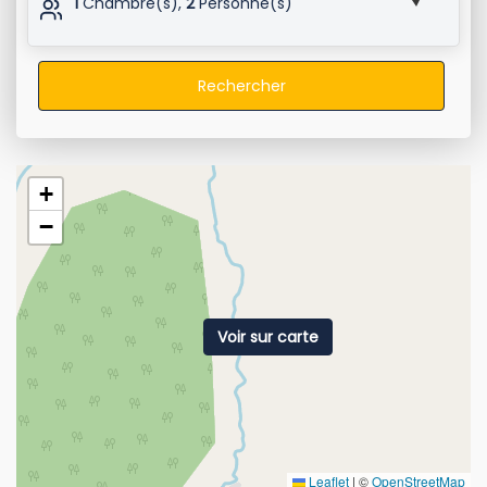
1
Chambre(s),
2
Personne(s)
Rechercher
+
−
Voir sur carte
Leaflet
|
©
OpenStreetMap